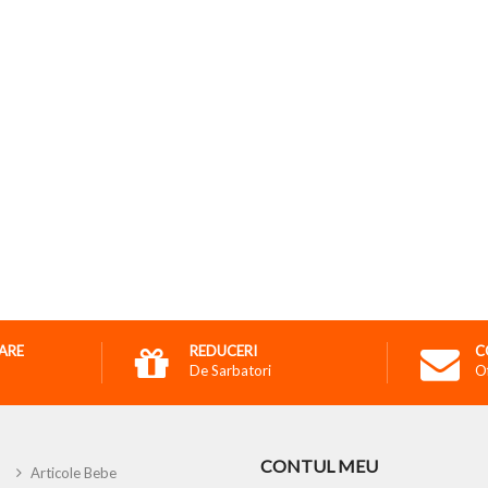
RARE
REDUCERI
C
De Sarbatori
O
CONTUL MEU
Articole Bebe