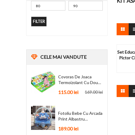
KIT A
FILTER
Set Educ
CELE
MAI VANDUTE
Pictor C
Covoras De Joaca
Termoizolant Cu Doua
Fete 180 X 200 Cm
115.00
lei
169.00
lei
Fotoliu Bebe Cu Arcada
Print Albastru
Personalizat + Cadou
189.00
lei