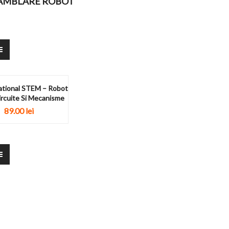
SAMBLARE ROBOT
ational STEM – Robot
ircuite Si Mecanisme
89.00
lei