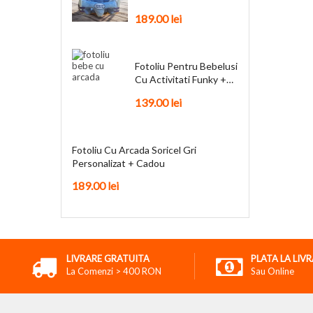
Personalizat + Cadou
189.00
lei
Fotoliu Pentru Bebelusi
Cu Activitati Funky +
Cadou
139.00
lei
Fotoliu Cu Arcada Soricel Gri
Personalizat + Cadou
189.00
lei
LIVRARE GRATUITA
PLATA LA LIV
La Comenzi > 400 RON
Sau Online