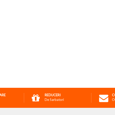
RARE
REDUCERI
C
De Sarbatori
O