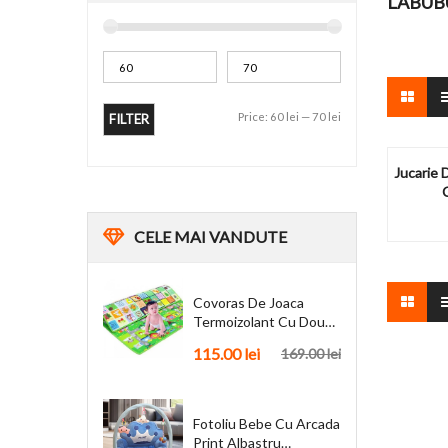
LABUB
Price:
60 lei
—
70 lei
FILTER
Jucarie 
CELE
MAI VANDUTE
Covoras De Joaca
Termoizolant Cu Doua
Fete 180 X 200 Cm
115.00
lei
169.00
lei
Fotoliu Bebe Cu Arcada
Print Albastru