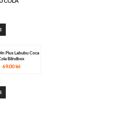
U COLA
Din Plus Labubu Coca
Cola Blindbox
69.00
lei