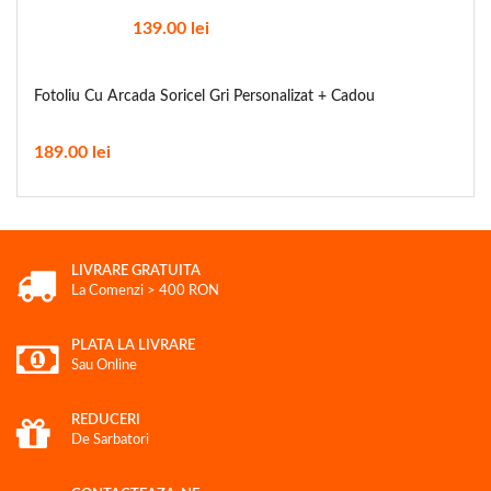
139.00
lei
Fotoliu Cu Arcada Soricel Gri Personalizat + Cadou
189.00
lei
LIVRARE GRATUITA
La Comenzi > 400 RON
PLATA LA LIVRARE
Sau Online
REDUCERI
De Sarbatori