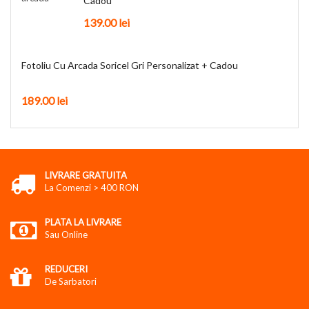
Cadou
139.00
lei
Fotoliu Cu Arcada Soricel Gri Personalizat + Cadou
189.00
lei
LIVRARE GRATUITA
La Comenzi > 400 RON
PLATA LA LIVRARE
Sau Online
REDUCERI
De Sarbatori