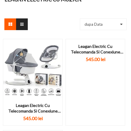
dupa Data
Leagan Electric Cu
Telecomanda Si Conexiune
Bluetooth S028 Gri
545.00 lei
Leagan Electric Cu
Telecomanda Si Conexiune
Bluetooth S028 Gri...
545.00 lei