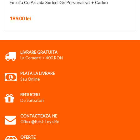
Fotoliu Cu Arcada Soricel Gri Personalizat + Cadou
189.00 lei
LIVRARE GRATUITA
La Comenzi > 400 RON
PLATA LA LIVRARE
Sau Online
REDUCERI
De Sarbatori
CONTACTEAZA-NE
Office@best-Toys.ro
OFERTE