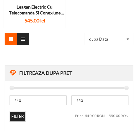
Leagan Electric Cu
Telecomanda Si Conexiune
Bluetooth S028 Bej
545.00 lei
dupa Data
FILTREAZA DUPA PRET
Price:
540.00 RON
—
550.00 RON
FILTER