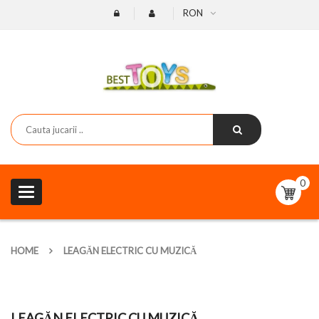
RON
0
Toggle
navigation
HOME
LEAGĂN ELECTRIC CU MUZICĂ
LEAGĂN ELECTRIC CU MUZICĂ