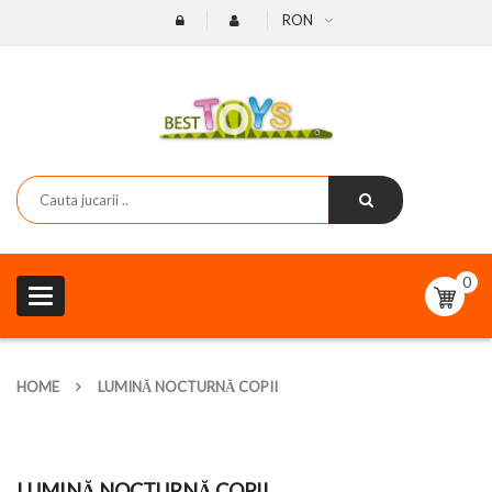
RON
0
Toggle
navigation
HOME
LUMINĂ NOCTURNĂ COPII
LUMINĂ NOCTURNĂ COPII