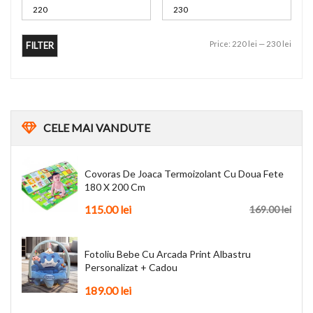
Price:
220 lei
—
230 lei
FILTER
CELE
MAI VANDUTE
Covoras De Joaca Termoizolant Cu Doua Fete
180 X 200 Cm
115.00
lei
169.00
lei
Fotoliu Bebe Cu Arcada Print Albastru
Personalizat + Cadou
189.00
lei