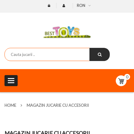
RON
0
Toggle
navigation
HOME
MAGAZIN JUCARIE CU ACCESORII
MAGAZIN JUCARIE CU ACCESORII