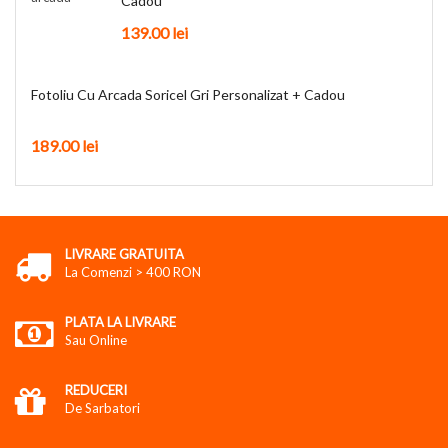
Cadou
139.00
lei
Fotoliu Cu Arcada Soricel Gri Personalizat + Cadou
189.00
lei
LIVRARE GRATUITA
La Comenzi > 400 RON
PLATA LA LIVRARE
Sau Online
REDUCERI
De Sarbatori