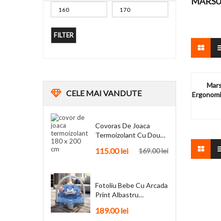
MARSUP
FILTER
Mars
CELE
MAI VANDUTE
Ergonomic
Covoras De Joaca
Termoizolant Cu Doua
Fete 180 X 200 Cm
115.00
lei
169.00
lei
Fotoliu Bebe Cu Arcada
Print Albastru
Personalizat + Cadou
189.00
lei