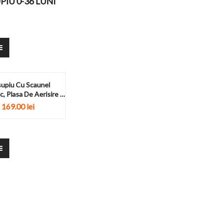
IU 0-36 LUNI
upiu Cu Scaunel
, Plasa De Aerisire Si
Buzunar
169.00
lei