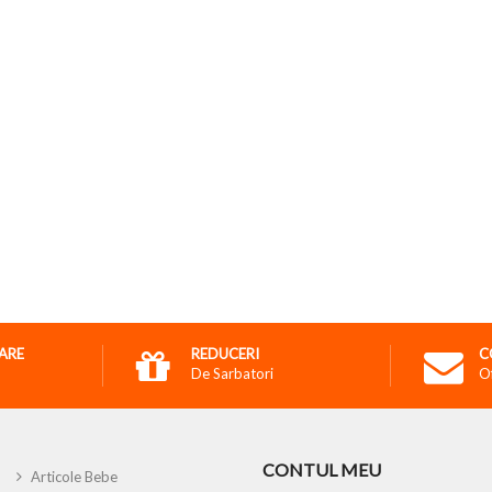
RARE
REDUCERI
C
De Sarbatori
O
CONTUL MEU
Articole Bebe