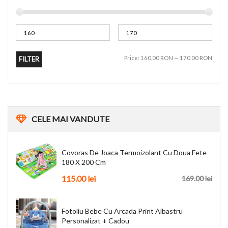
Price:
160.00 RON
—
170.00 RON
FILTER
CELE
MAI VANDUTE
Covoras De Joaca Termoizolant Cu Doua Fete
180 X 200 Cm
115.00 lei
169.00 lei
Fotoliu Bebe Cu Arcada Print Albastru
Personalizat + Cadou