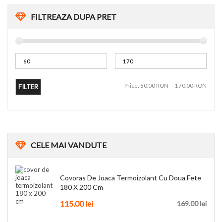
FILTREAZA DUPA PRET
Price:
60.00 RON
—
170.00 RON
FILTER
CELE
MAI VANDUTE
Covoras De Joaca Termoizolant Cu Doua Fete
180 X 200 Cm
115.00 lei
169.00 lei