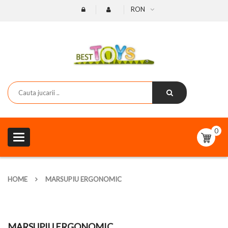
RON
0
Toggle
navigation
HOME
MARSUPIU ERGONOMIC
MARSUPIU ERGONOMIC