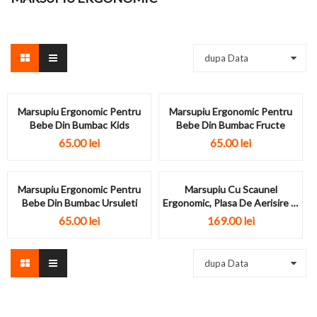
dupa Data
Marsupiu Ergonomic Pentru
Marsupiu Ergonomic Pentru
Bebe Din Bumbac Kids
Bebe Din Bumbac Fructe
65.00 lei
65.00 lei
Marsupiu Ergonomic Pentru
Marsupiu Cu Scaunel
Bebe Din Bumbac Ursuleti
Ergonomic, Plasa De Aerisire Si
Buzunar
65.00 lei
169.00 lei
dupa Data