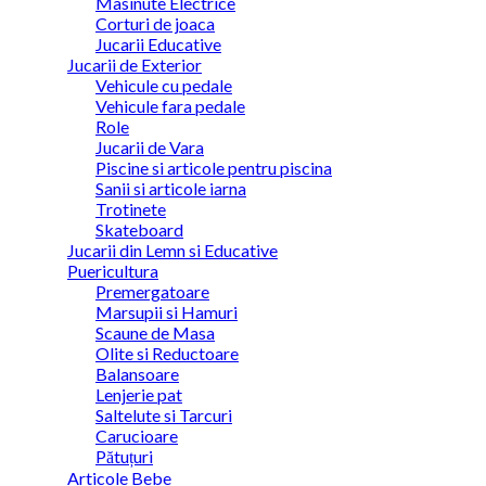
Masinute Electrice
Corturi de joaca
Jucarii Educative
Jucarii de Exterior
Vehicule cu pedale
Vehicule fara pedale
Role
Jucarii de Vara
Piscine si articole pentru piscina
Sanii si articole iarna
Trotinete
Skateboard
Jucarii din Lemn si Educative
Puericultura
Premergatoare
Marsupii si Hamuri
Scaune de Masa
Olite si Reductoare
Balansoare
Lenjerie pat
Saltelute si Tarcuri
Carucioare
Pătuțuri
Articole Bebe