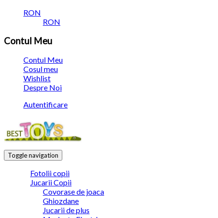
RON
RON
Contul Meu
Contul Meu
Cosul meu
Wishlist
Despre Noi
Autentificare
Toggle navigation
Fotolii copii
Jucarii Copii
Covorase de joaca
Ghiozdane
Jucarii de plus