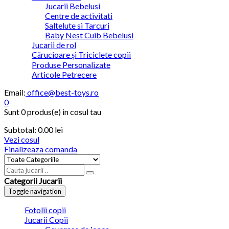
Jucarii Bebelusi
Centre de activitati
Saltelute si Tarcuri
Baby Nest Cuib Bebelusi
Jucarii de rol
Cărucioare și Triciclete copii
Produse Personalizate
Articole Petrecere
Email:
office@best-toys.ro
0
Sunt
0 produs(e)
in cosul tau
Subtotal:
0.00 lei
Vezi cosul
Finalizeaza comanda
Categorii Jucarii
Toggle navigation
Fotolii copii
Jucarii Copii