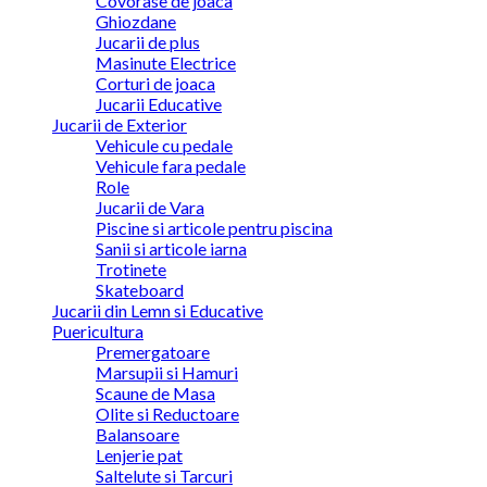
Covorase de joaca
Ghiozdane
Jucarii de plus
Masinute Electrice
Corturi de joaca
Jucarii Educative
Jucarii de Exterior
Vehicule cu pedale
Vehicule fara pedale
Role
Jucarii de Vara
Piscine si articole pentru piscina
Sanii si articole iarna
Trotinete
Skateboard
Jucarii din Lemn si Educative
Puericultura
Premergatoare
Marsupii si Hamuri
Scaune de Masa
Olite si Reductoare
Balansoare
Lenjerie pat
Saltelute si Tarcuri