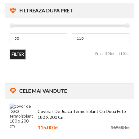
FILTREAZA DUPA PRET
Price:
50 lei
—
110 lei
FILTER
CELE
MAI VANDUTE
Covoras De Joaca Termoizolant Cu Doua Fete
180 X 200 Cm
115.00
lei
169.00
lei