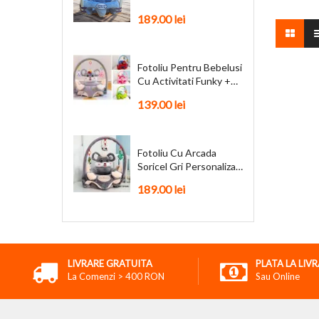
Personalizat + Cadou
189.00 lei
Fotoliu Pentru Bebelusi
Cu Activitati Funky +
Cadou
139.00 lei
Fotoliu Cu Arcada
Soricel Gri Personalizat
+ Cadou
189.00 lei
LIVRARE GRATUITA
PLATA LA LIV
La Comenzi > 400 RON
Sau Online