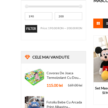
MASCOT
Price:
190.00 RON
—
200.00 RON
FILTER
CELE
MAI VANDUTE
Covoras De Joaca
Termoizolant Cu Doua
Fete 180 X 200 Cm
115.00 lei
169.00 lei
Set Masc
Si 
Fotoliu Bebe Cu Arcada
Print Albastru