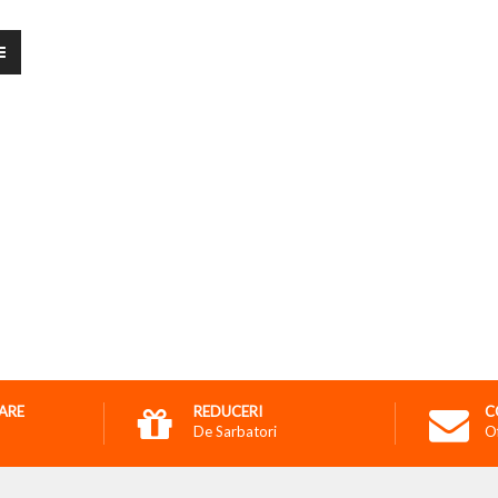
RARE
REDUCERI
C
De Sarbatori
O