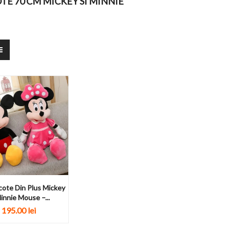
E 70 CM MICKEY SI MINNIE
ote Din Plus Mickey
Minnie Mouse –...
195.00 lei