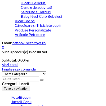
Jucarii Bebelusi
Centre de activitati
Saltelute si Tarcuri
Baby Nest Cuib Bebelusi
Jucarii de rol
Cărucioare și Triciclete copii
Produse Personalizate
Articole Petrecere
Email:
office@best-toys.ro
0
Sunt
0 produs(e)
in cosul tau
Subtotal:
0.00
lei
Vezi cosul
Finalizeaza comanda
Categorii Jucarii
Toggle navigation
Fotolii copii
Jucarii Copii