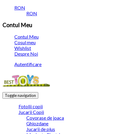
RON
RON
Contul Meu
Contul Meu
Cosul meu
Wishlist
Despre Noi
Autentificare
Toggle navigation
Fotolii copii
Jucarii Copii
Covorase de joaca
Ghiozdane
Jucarii de plus