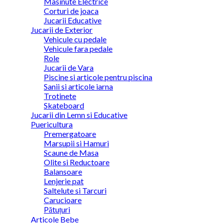
Masinute Electrice
Corturi de joaca
Jucarii Educative
Jucarii de Exterior
Vehicule cu pedale
Vehicule fara pedale
Role
Jucarii de Vara
Piscine si articole pentru piscina
Sanii si articole iarna
Trotinete
Skateboard
Jucarii din Lemn si Educative
Puericultura
Premergatoare
Marsupii si Hamuri
Scaune de Masa
Olite si Reductoare
Balansoare
Lenjerie pat
Saltelute si Tarcuri
Carucioare
Pătuțuri
Articole Bebe