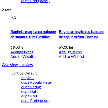
dupa Pret ( desc )
Show
60
Bagheta magica cu baloane
Bagheta magica cu baloane
de sapun si fum Onshine...
de sapun si fum Onshine...
69.00
lei
69.00
lei
Adauga in cos
Adauga in cos
Add to Wishlist
Add to Wishlist
Grid view
List view
Sort by Default
Implicit
dupa Popularitate
dupa Rating
dupa Data
dupa Pret
dupa Pret ( desc )