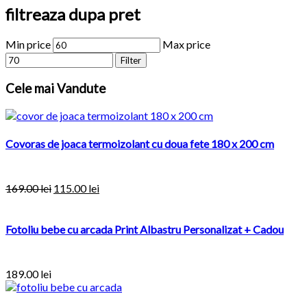
filtreaza dupa pret
Min price
Max price
Filter
Cele
mai Vandute
Covoras de joaca termoizolant cu doua fete 180 x 200 cm
169.00
lei
115.00
lei
Fotoliu bebe cu arcada Print Albastru Personalizat + Cadou
189.00
lei