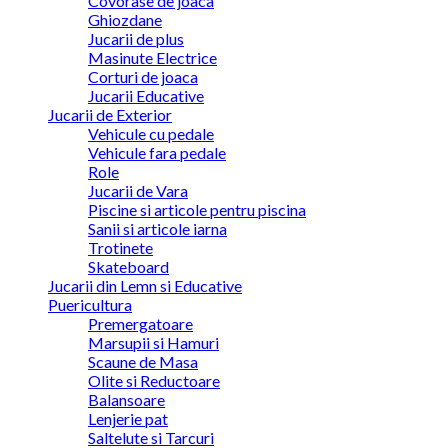
Covorase de joaca
Ghiozdane
Jucarii de plus
Masinute Electrice
Corturi de joaca
Jucarii Educative
Jucarii de Exterior
Vehicule cu pedale
Vehicule fara pedale
Role
Jucarii de Vara
Piscine si articole pentru piscina
Sanii si articole iarna
Trotinete
Skateboard
Jucarii din Lemn si Educative
Puericultura
Premergatoare
Marsupii si Hamuri
Scaune de Masa
Olite si Reductoare
Balansoare
Lenjerie pat
Saltelute si Tarcuri