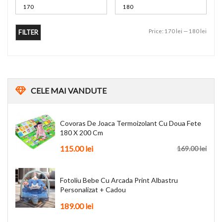
Price:
170 lei
—
180 lei
FILTER
CELE
MAI VANDUTE
Covoras De Joaca Termoizolant Cu Doua Fete
180 X 200 Cm
115.00
lei
169.00
lei
Fotoliu Bebe Cu Arcada Print Albastru
Personalizat + Cadou
189.00
lei