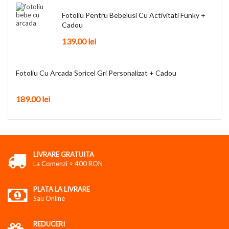
Fotoliu Pentru Bebelusi Cu Activitati Funky +
Cadou
139.00
lei
Fotoliu Cu Arcada Soricel Gri Personalizat + Cadou
189.00
lei
LIVRARE GRATUITA
La Comenzi > 400 RON
PLATA LA LIVRARE
Sau Online
REDUCERI