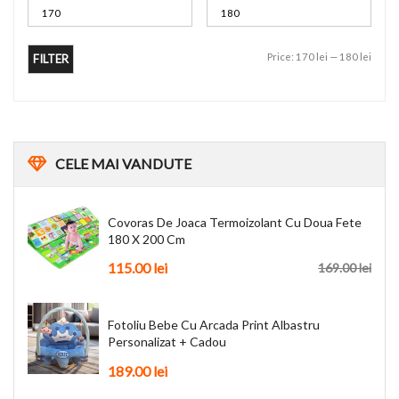
Price:
170 lei
—
180 lei
FILTER
CELE
MAI VANDUTE
Covoras De Joaca Termoizolant Cu Doua Fete
180 X 200 Cm
115.00
lei
169.00
lei
Fotoliu Bebe Cu Arcada Print Albastru
Personalizat + Cadou
189.00
lei