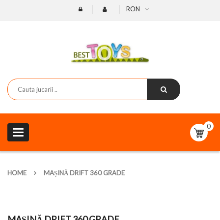
RON
0
Toggle
navigation
HOME
MAȘINĂ DRIFT 360 GRADE
MAȘINĂ DRIFT 360 GRADE