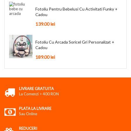
Fotoliu Pentru Bebelusi Cu Activitati Funky +
Cadou
139.00
lei
Fotoliu Cu Arcada Soricel Gri Personalizat +
Cadou
189.00
lei
LIVRARE GRATUITA
La Comenzi > 400 RON
PLATA LA LIVRARE
Sau Online
REDUCERI