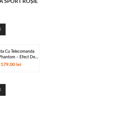
Ă SPORT ROȘIE
ta Cu Telecomanda
Phantom – Efect De
Fum...
179.00
lei