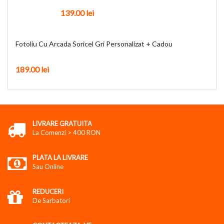
139.00
lei
Fotoliu Cu Arcada Soricel Gri Personalizat + Cadou
189.00
lei
LIVRARE GRATUITA
La Comenzi > 400 RON
PLATA LA LIVRARE
Sau Online
REDUCERI
De Sarbatori