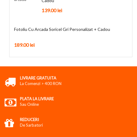
Cadou
139.00
lei
Fotoliu Cu Arcada Soricel Gri Personalizat + Cadou
189.00
lei
LIVRARE GRATUITA
La Comenzi > 400 RON
PLATA LA LIVRARE
Sau Online
REDUCERI
De Sarbatori