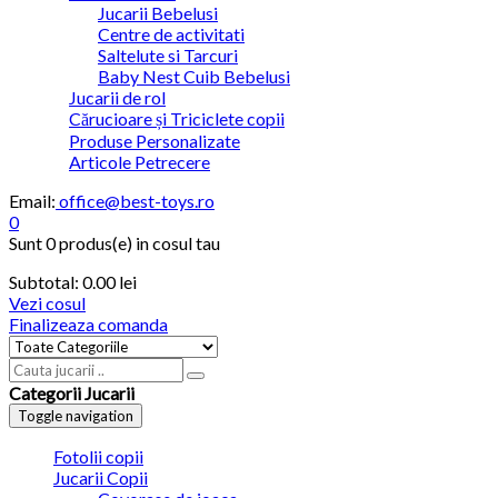
Jucarii Bebelusi
Centre de activitati
Saltelute si Tarcuri
Baby Nest Cuib Bebelusi
Jucarii de rol
Cărucioare și Triciclete copii
Produse Personalizate
Articole Petrecere
Email:
office@best-toys.ro
0
Sunt
0 produs(e)
in cosul tau
Subtotal:
0.00
lei
Vezi cosul
Finalizeaza comanda
Categorii Jucarii
Toggle navigation
Fotolii copii
Jucarii Copii