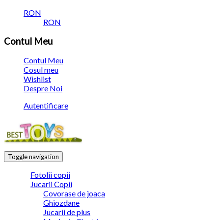
RON
RON
Contul Meu
Contul Meu
Cosul meu
Wishlist
Despre Noi
Autentificare
Toggle navigation
Fotolii copii
Jucarii Copii
Covorase de joaca
Ghiozdane
Jucarii de plus