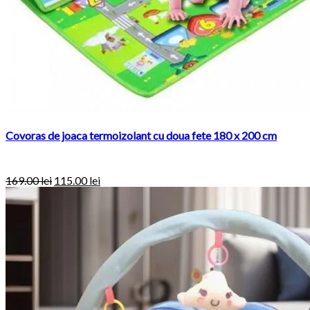
Covoras de joaca termoizolant cu doua fete 180 x 200 cm
169.00
lei
115.00
lei