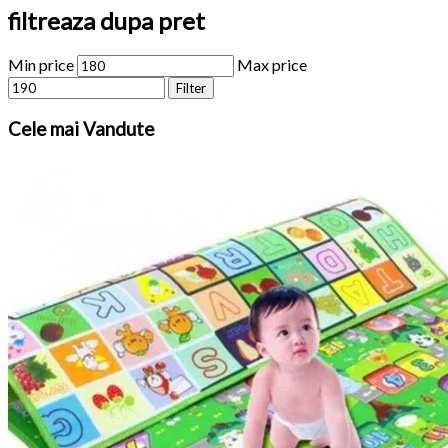
filtreaza dupa pret
Min price
Max price
Filter
Cele
mai Vandute