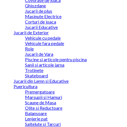
Covorase de joaca
Ghiozdane
Jucarii de plus
Masinute Electrice
Corturi de joaca
Jucarii Educative
Jucarii de Exterior
Vehicule cu pedale
Vehicule fara pedale
Role
Jucarii de Vara
Piscine si articole pentru piscina
Sanii si articole iarna
Trotinete
Skateboard
Jucarii din Lemn si Educative
Puericultura
Premergatoare
Marsupii si Hamuri
Scaune de Masa
Olite si Reductoare
Balansoare
Lenjerie pat
Saltelute si Tarcuri