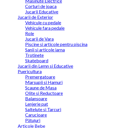
Masinute Electrice
Corturi de joaca
Jucarii Educative
Jucarii de Exterior
Vehicule cu pedale
Vehicule fara pedale
Role
Jucarii de Vara
Piscine si articole pentru piscina
Sanii si articole iarna
Trotinete
Skateboard
Jucarii din Lemn si Educative
Puericultura
Premergatoare
Marsupii si Hamuri
Scaune de Masa
Olite si Reductoare
Balansoare
Lenjerie pat
Saltelute si Tarcuri
Carucioare
Pătuțuri
Articole Bebe