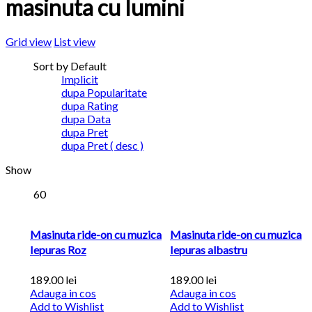
masinuta cu lumini
Grid view
List view
Sort by Default
Implicit
dupa Popularitate
dupa Rating
dupa Data
dupa Pret
dupa Pret ( desc )
Show
60
Masinuta ride-on cu muzica
Masinuta ride-on cu muzica
Iepuras Roz
Iepuras albastru
189.00
lei
189.00
lei
Adauga in cos
Adauga in cos
Add to Wishlist
Add to Wishlist