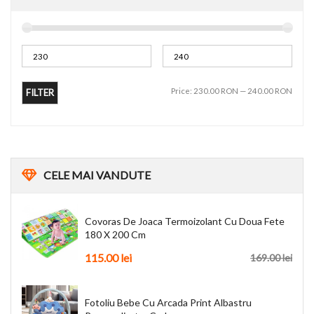
Price:
230.00 RON
—
240.00 RON
FILTER
CELE
MAI VANDUTE
Covoras De Joaca Termoizolant Cu Doua Fete
180 X 200 Cm
115.00 lei
169.00 lei
Fotoliu Bebe Cu Arcada Print Albastru