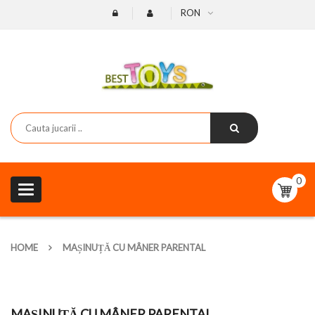
RON
0
Toggle
navigation
HOME
MAȘINUȚĂ CU MÂNER PARENTAL
MAȘINUȚĂ CU MÂNER PARENTAL