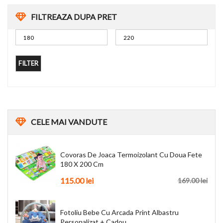
FILTREAZA DUPA PRET
FILTER
CELE
MAI VANDUTE
Covoras De Joaca Termoizolant Cu Doua Fete
180 X 200 Cm
115.00
lei
169.00
lei
Fotoliu Bebe Cu Arcada Print Albastru
Personalizat + Cadou