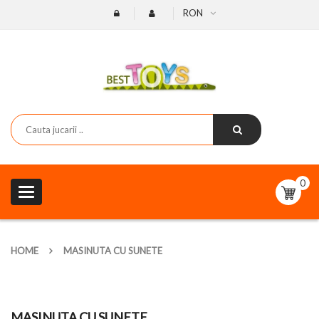
RON
0
Toggle
navigation
HOME
MASINUTA CU SUNETE
MASINUTA CU SUNETE