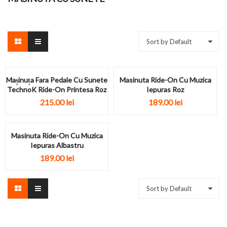
Sort by Default
Mașinuța Fara Pedale Cu Sunete
Masinuta Ride-On Cu Muzica
TechnoK Ride-On Printesa Roz
Iepuras Roz
215.00
lei
189.00
lei
Masinuta Ride-On Cu Muzica
Iepuras Albastru
189.00
lei
Sort by Default