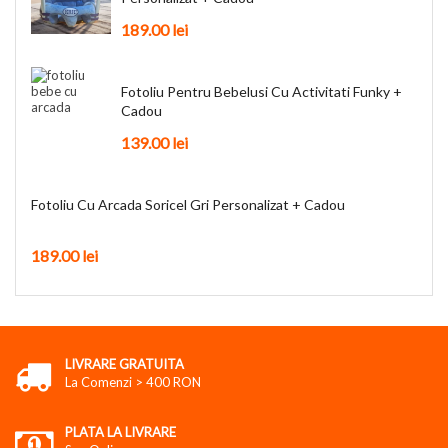
189.00
lei
Fotoliu Pentru Bebelusi Cu Activitati Funky +
Cadou
139.00
lei
Fotoliu Cu Arcada Soricel Gri Personalizat + Cadou
189.00
lei
LIVRARE GRATUITA
La Comenzi > 400 RON
PLATA LA LIVRARE