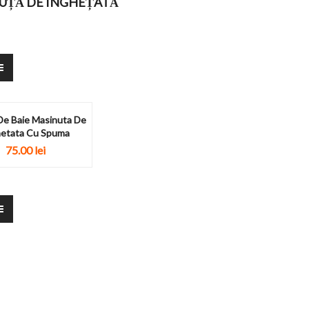
UȚĂ DE ÎNGHEȚATĂ
 De Baie Masinuta De
hetata Cu Spuma
75.00
lei