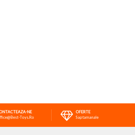
ONTACTEAZA-NE
OFERTE
ffice@best-Toys.ro
Saptamanale