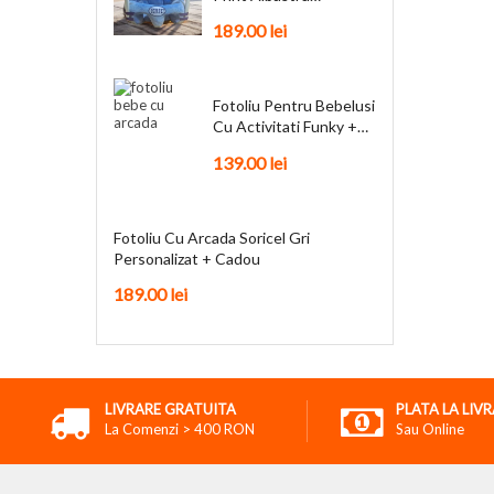
Personalizat + Cadou
189.00
lei
Fotoliu Pentru Bebelusi
Cu Activitati Funky +
Cadou
139.00
lei
Fotoliu Cu Arcada Soricel Gri
Personalizat + Cadou
189.00
lei
LIVRARE GRATUITA
PLATA LA LIV
La Comenzi > 400 RON
Sau Online