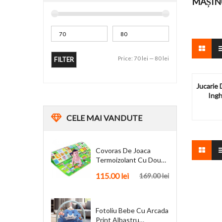
MAȘIN
Price:
70 lei
—
80 lei
FILTER
Jucarie
Ing
CELE
MAI VANDUTE
Covoras De Joaca
Termoizolant Cu Doua
Fete 180 X 200 Cm
115.00
lei
169.00
lei
Fotoliu Bebe Cu Arcada
Print Albastru