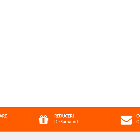
RARE
REDUCERI
C
De Sarbatori
O