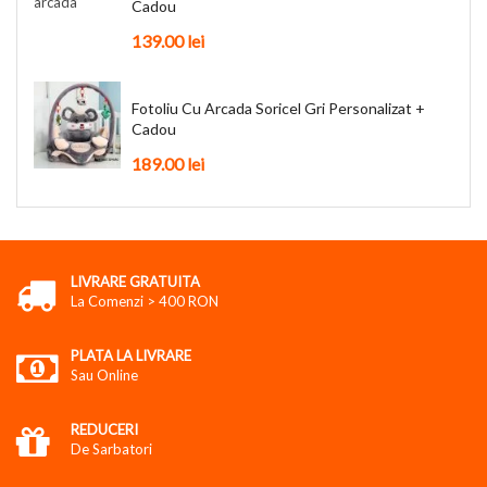
Cadou
139.00 lei
Fotoliu Cu Arcada Soricel Gri Personalizat +
Cadou
189.00 lei
LIVRARE GRATUITA
La Comenzi > 400 RON
PLATA LA LIVRARE
Sau Online
REDUCERI
De Sarbatori