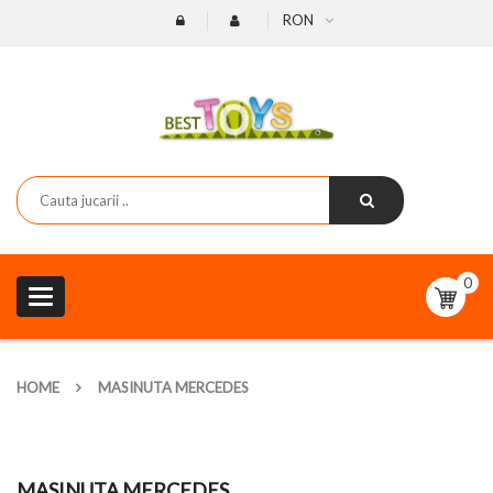
RON
0
Toggle
navigation
HOME
MASINUTA MERCEDES
MASINUTA MERCEDES