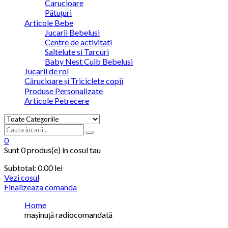
Carucioare
Pătuțuri
Articole Bebe
Jucarii Bebelusi
Centre de activitati
Saltelute si Tarcuri
Baby Nest Cuib Bebelusi
Jucarii de rol
Cărucioare și Triciclete copii
Produse Personalizate
Articole Petrecere
0
Sunt
0 produs(e)
in cosul tau
Subtotal:
0.00
lei
Vezi cosul
Finalizeaza comanda
Home
mașinuță radiocomandată