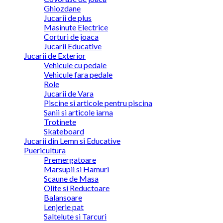
Ghiozdane
Jucarii de plus
Masinute Electrice
Corturi de joaca
Jucarii Educative
Jucarii de Exterior
Vehicule cu pedale
Vehicule fara pedale
Role
Jucarii de Vara
Piscine si articole pentru piscina
Sanii si articole iarna
Trotinete
Skateboard
Jucarii din Lemn si Educative
Puericultura
Premergatoare
Marsupii si Hamuri
Scaune de Masa
Olite si Reductoare
Balansoare
Lenjerie pat
Saltelute si Tarcuri