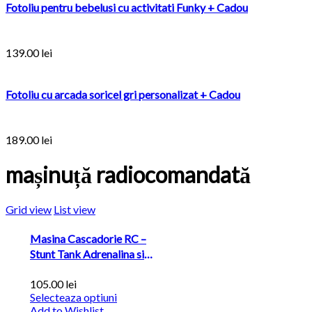
Fotoliu pentru bebelusi cu activitati Funky + Cadou
139.00
lei
Fotoliu cu arcada soricel gri personalizat + Cadou
189.00
lei
mașinuță radiocomandată
Grid view
List view
Masina Cascadorie RC –
Stunt Tank Adrenalina si
Acrobatii...
105.00
lei
Selecteaza optiuni
Add to Wishlist