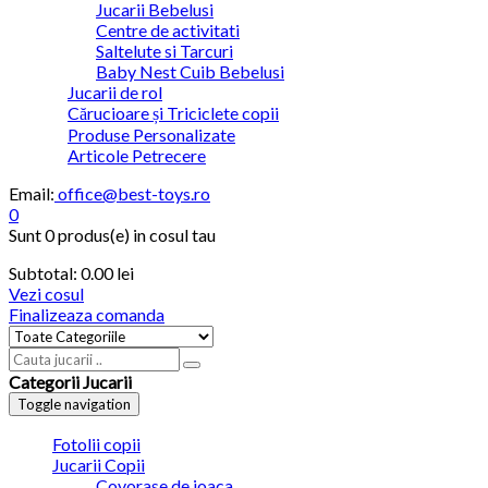
Jucarii Bebelusi
Centre de activitati
Saltelute si Tarcuri
Baby Nest Cuib Bebelusi
Jucarii de rol
Cărucioare și Triciclete copii
Produse Personalizate
Articole Petrecere
Email:
office@best-toys.ro
0
Sunt
0 produs(e)
in cosul tau
Subtotal:
0.00
lei
Vezi cosul
Finalizeaza comanda
Categorii Jucarii
Toggle navigation
Fotolii copii
Jucarii Copii
Covorase de joaca