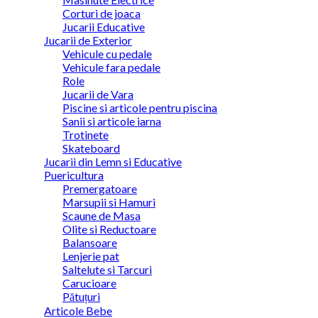
Corturi de joaca
Jucarii Educative
Jucarii de Exterior
Vehicule cu pedale
Vehicule fara pedale
Role
Jucarii de Vara
Piscine si articole pentru piscina
Sanii si articole iarna
Trotinete
Skateboard
Jucarii din Lemn si Educative
Puericultura
Premergatoare
Marsupii si Hamuri
Scaune de Masa
Olite si Reductoare
Balansoare
Lenjerie pat
Saltelute si Tarcuri
Carucioare
Pătuțuri
Articole Bebe