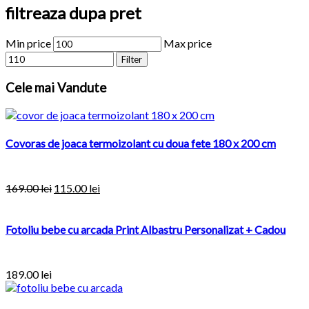
filtreaza dupa pret
Min price
Max price
Filter
Cele
mai Vandute
Covoras de joaca termoizolant cu doua fete 180 x 200 cm
169.00
lei
115.00
lei
Fotoliu bebe cu arcada Print Albastru Personalizat + Cadou
189.00
lei