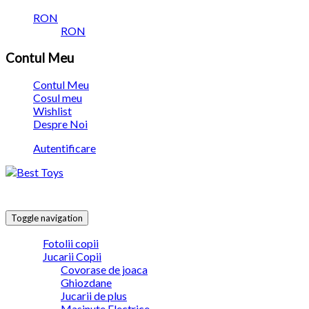
RON
RON
Contul Meu
Contul Meu
Cosul meu
Wishlist
Despre Noi
Autentificare
Toggle navigation
Fotolii copii
Jucarii Copii
Covorase de joaca
Ghiozdane
Jucarii de plus
Masinute Electrice