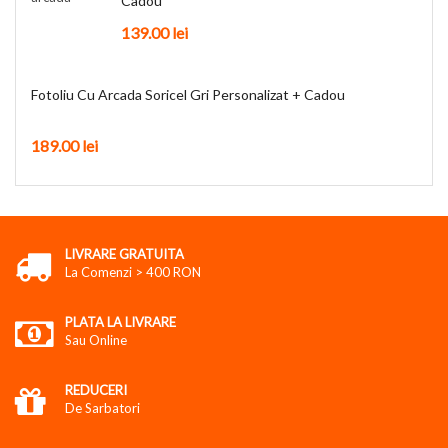
Cadou
139.00
lei
Fotoliu Cu Arcada Soricel Gri Personalizat + Cadou
189.00
lei
LIVRARE GRATUITA
La Comenzi > 400 RON
PLATA LA LIVRARE
Sau Online
REDUCERI
De Sarbatori