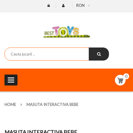
RON
0
Toggle
navigation
HOME
MASUTA INTERACTIVA BEBE
MASUTA INTERACTIVA BEBE