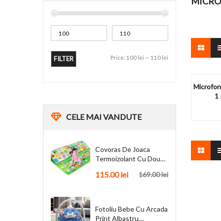
MICRO
Price:
100 lei
—
110 lei
FILTER
Microfon
1 
CELE
MAI VANDUTE
Covoras De Joaca
Termoizolant Cu Doua
Fete 180 X 200 Cm
115.00
lei
169.00
lei
Fotoliu Bebe Cu Arcada
Print Albastru