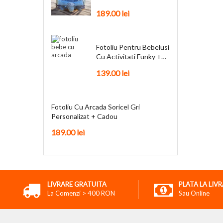
Personalizat + Cadou
189.00
lei
Fotoliu Pentru Bebelusi
Cu Activitati Funky +
Cadou
139.00
lei
Fotoliu Cu Arcada Soricel Gri
Personalizat + Cadou
189.00
lei
LIVRARE GRATUITA
PLATA LA LIV
La Comenzi > 400 RON
Sau Online