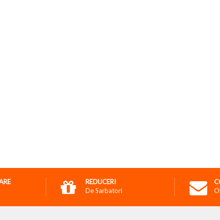
RARE
REDUCERI
C
De Sarbatori
O