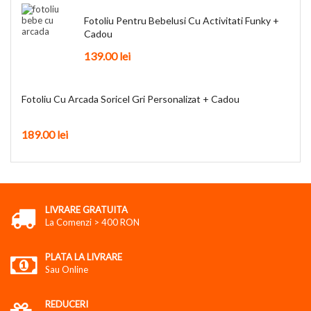
Fotoliu Pentru Bebelusi Cu Activitati Funky +
Cadou
139.00
lei
Fotoliu Cu Arcada Soricel Gri Personalizat + Cadou
189.00
lei
LIVRARE GRATUITA
La Comenzi > 400 RON
PLATA LA LIVRARE
Sau Online
REDUCERI