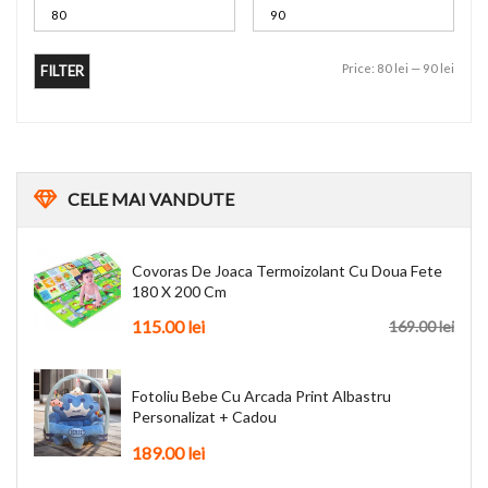
Price:
80 lei
—
90 lei
FILTER
CELE
MAI VANDUTE
Covoras De Joaca Termoizolant Cu Doua Fete
180 X 200 Cm
115.00
lei
169.00
lei
Fotoliu Bebe Cu Arcada Print Albastru
Personalizat + Cadou
189.00
lei