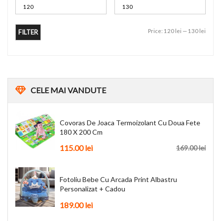
Price:
120 lei
—
130 lei
FILTER
CELE
MAI VANDUTE
Covoras De Joaca Termoizolant Cu Doua Fete
180 X 200 Cm
115.00
lei
169.00
lei
Fotoliu Bebe Cu Arcada Print Albastru
Personalizat + Cadou
189.00
lei