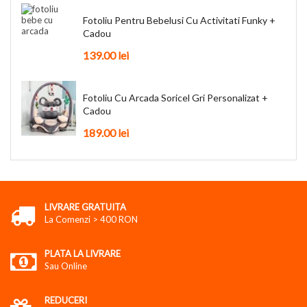
Fotoliu Pentru Bebelusi Cu Activitati Funky +
Cadou
139.00
lei
Fotoliu Cu Arcada Soricel Gri Personalizat +
Cadou
189.00
lei
LIVRARE GRATUITA
La Comenzi > 400 RON
PLATA LA LIVRARE
Sau Online
REDUCERI