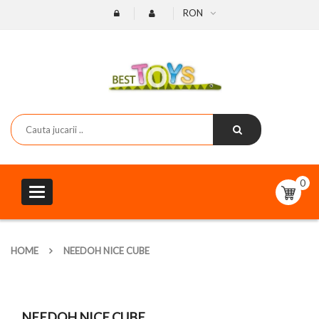
RON
0
Toggle
navigation
HOME
NEEDOH NICE CUBE
NEEDOH NICE CUBE