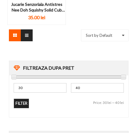
Jucarie Senzoriala Antistres
Nee Doh Squishy Solid Cub
De...
35.00
lei
Sort by Default
FILTREAZA DUPA PRET
Price:
30 lei
—
40 lei
FILTER