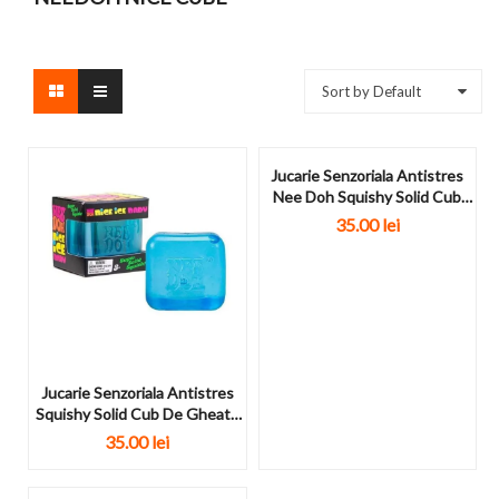
Sort by Default
Jucarie Senzoriala Antistres
Nee Doh Squishy Solid Cub
De...
35.00
lei
Jucarie Senzoriala Antistres
Squishy Solid Cub De Gheata
Albastru
35.00
lei