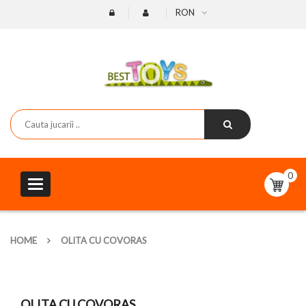
RON
0
Toggle
navigation
HOME
OLITA CU COVORAS
OLITA CU COVORAS