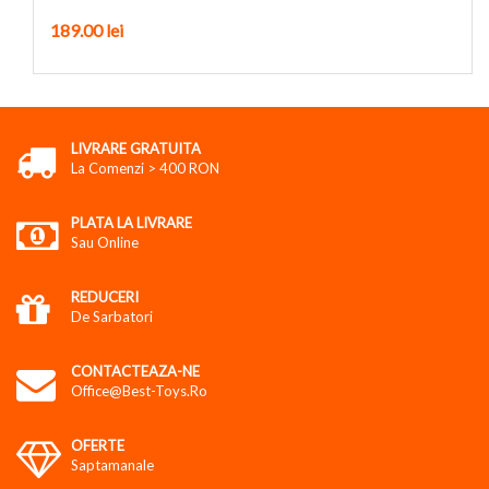
189.00
lei
LIVRARE GRATUITA
La Comenzi > 400 RON
PLATA LA LIVRARE
Sau Online
REDUCERI
De Sarbatori
CONTACTEAZA-NE
Office@best-Toys.ro
OFERTE
Saptamanale