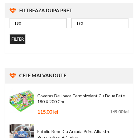
FILTREAZA DUPA PRET
FILTER
CELE
MAI VANDUTE
Covoras De Joaca Termoizolant Cu Doua Fete
180 X 200 Cm
115.00
lei
169.00
lei
Fotoliu Bebe Cu Arcada Print Albastru
Personalizat + Cadou