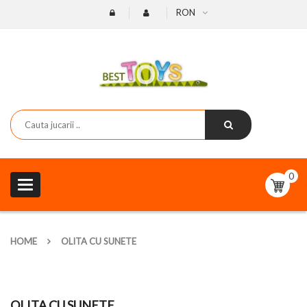
RON
0
Toggle
navigation
HOME
OLITA CU SUNETE
OLITA CU SUNETE