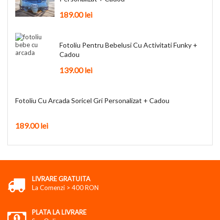
189.00
lei
Fotoliu Pentru Bebelusi Cu Activitati Funky +
Cadou
139.00
lei
Fotoliu Cu Arcada Soricel Gri Personalizat + Cadou
189.00
lei
LIVRARE GRATUITA
La Comenzi > 400 RON
PLATA LA LIVRARE