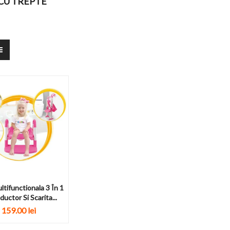
CU TREPTE
ltifunctionala 3 În 1
uctor Si Scarita...
159.00 lei