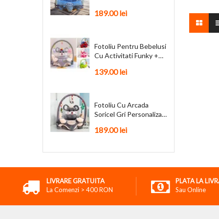
Personalizat + Cadou
189.00 lei
Fotoliu Pentru Bebelusi
Cu Activitati Funky +
Cadou
139.00 lei
Fotoliu Cu Arcada
Soricel Gri Personalizat
+ Cadou
189.00 lei
LIVRARE GRATUITA
PLATA LA LIV
La Comenzi > 400 RON
Sau Online