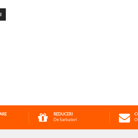
RARE
REDUCERI
C
De Sarbatori
O