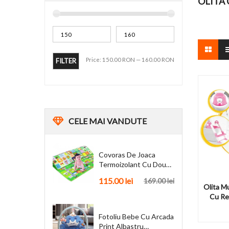
OLITA 
Price:
150.00 RON
—
160.00 RON
FILTER
CELE
MAI VANDUTE
Covoras De Joaca
Termoizolant Cu Doua
Fete 180 X 200 Cm
115.00 lei
169.00 lei
Olita Mu
Cu Red
Fotoliu Bebe Cu Arcada
Print Albastru