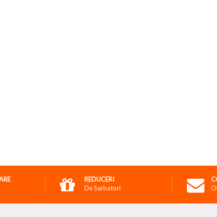
RARE
REDUCERI
C
De Sarbatori
O