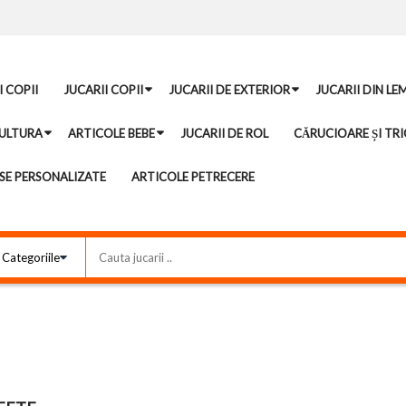
I COPII
JUCARII COPII
JUCARII DE EXTERIOR
JUCARII DIN LE
ULTURA
ARTICOLE BEBE
JUCARII DE ROL
CĂRUCIOARE ȘI TRI
E PERSONALIZATE
ARTICOLE PETRECERE