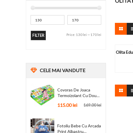
OLITA 
Price:
130 lei
—
170 lei
FILTER
Olita Edu
CELE
MAI VANDUTE
Covoras De Joaca
Termoizolant Cu Doua
Fete 180 X 200 Cm
115.00
lei
169.00
lei
Fotoliu Bebe Cu Arcada
Print Albastru