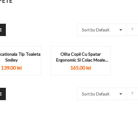
FETE
Sort by Default
cationala Tip Toaleta
Olita Copii Cu Spatar
Smiley
Ergonomic Si Colac Moale
Capsula...
139.00
lei
165.00
lei
Sort by Default