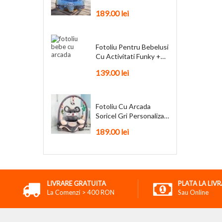
Personalizat + Cadou
189.00
lei
Fotoliu Pentru Bebelusi
Cu Activitati Funky +
Cadou
139.00
lei
Fotoliu Cu Arcada
Soricel Gri Personalizat
+ Cadou
189.00
lei
LIVRARE GRATUITA
PLATA LA LIV
La Comenzi > 400 RON
Sau Online