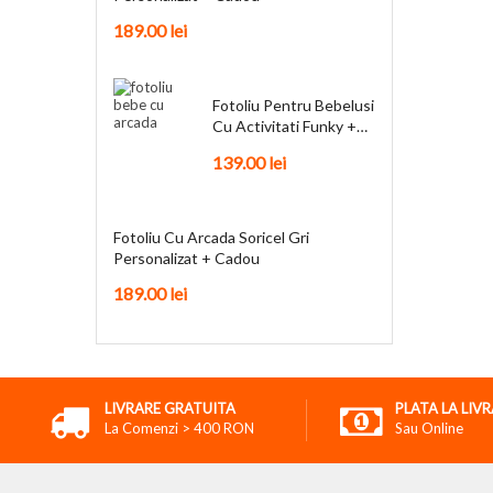
189.00
lei
Fotoliu Pentru Bebelusi
Cu Activitati Funky +
Cadou
139.00
lei
Fotoliu Cu Arcada Soricel Gri
Personalizat + Cadou
189.00
lei
LIVRARE GRATUITA
PLATA LA LIV
La Comenzi > 400 RON
Sau Online