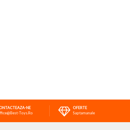
ONTACTEAZA-NE
OFERTE
ffice@best-Toys.ro
Saptamanale