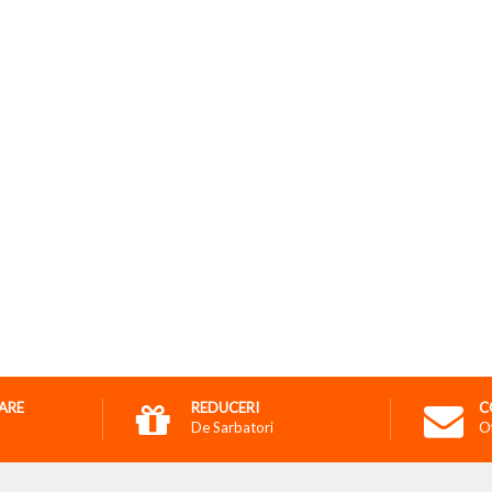
RARE
REDUCERI
C
De Sarbatori
O