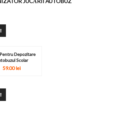
IZATOR JUCĂRII AUTOBUZ
Pentru Depozitare
tobuzul Scolar
59.00
lei