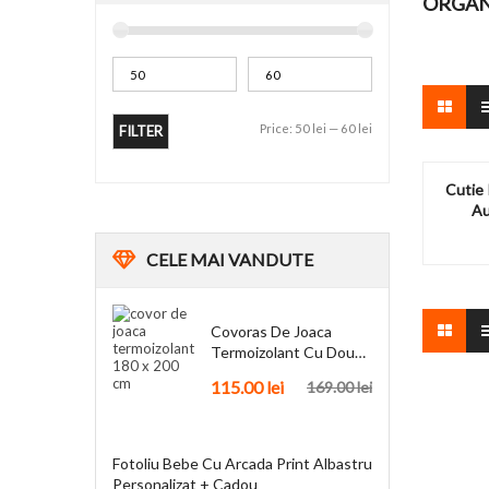
ORGAN
Price:
50 lei
—
60 lei
FILTER
Cutie 
Au
CELE
MAI VANDUTE
Covoras De Joaca
Termoizolant Cu Doua
Fete 180 X 200 Cm
115.00
lei
169.00
lei
Fotoliu Bebe Cu Arcada Print Albastru
Personalizat + Cadou