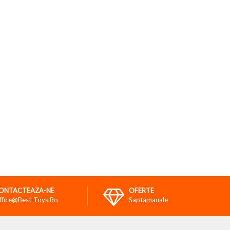
ONTACTEAZA-NE
OFERTE
ffice@best-Toys.ro
Saptamanale