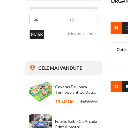
ORGAN
Price:
30 lei
—
40 lei
FILTER
Cutie 
CELE
MAI VANDUTE
Covoras De Joaca
Termoizolant Cu Doua
Fete 180 X 200 Cm
115.00
lei
169.00
lei
Fotoliu Bebe Cu Arcada
Print Albastru