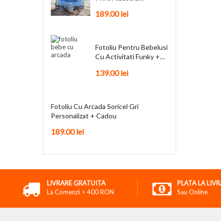
Personalizat + Cadou
189.00
lei
Fotoliu Pentru Bebelusi
Cu Activitati Funky +
Cadou
139.00
lei
Fotoliu Cu Arcada Soricel Gri
Personalizat + Cadou
189.00
lei
LIVRARE GRATUITA
PLATA LA LIV
La Comenzi > 400 RON
Sau Online