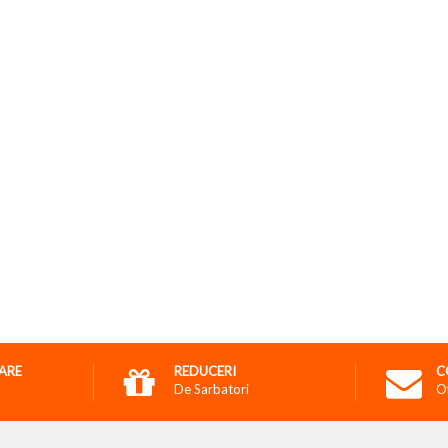
RARE
REDUCERI
C
De Sarbatori
O