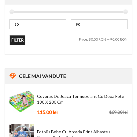
Price:
80.00 RON
—
90.00 RON
FILTER
CELE
MAI VANDUTE
Covoras De Joaca Termoizolant Cu Doua Fete
180 X 200 Cm
115.00 lei
169.00 lei
Fotoliu Bebe Cu Arcada Print Albastru