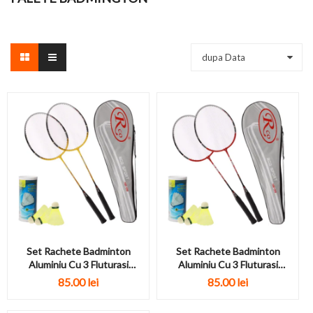
dupa Data
Set Rachete Badminton
Set Rachete Badminton
Aluminiu Cu 3 Fluturasi
Aluminiu Cu 3 Fluturasi
Negru/Galben
Negru/Rosu
85.00 lei
85.00 lei