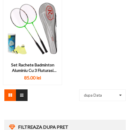
Set Rachete Badminton
Aluminiu Cu 3 Fluturasi
Negru/verde
85.00 lei
dupa Data
FILTREAZA DUPA PRET