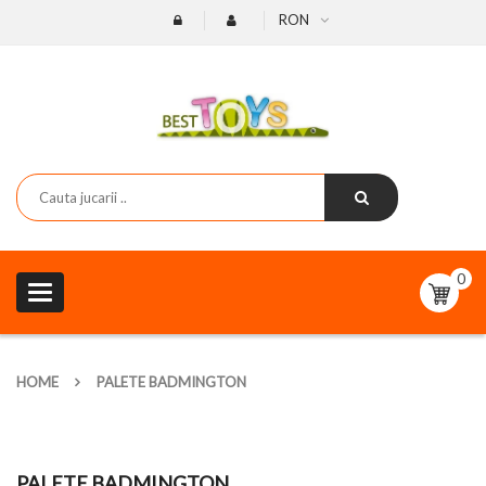
RON
0
Toggle
navigation
HOME
PALETE BADMINGTON
PALETE BADMINGTON