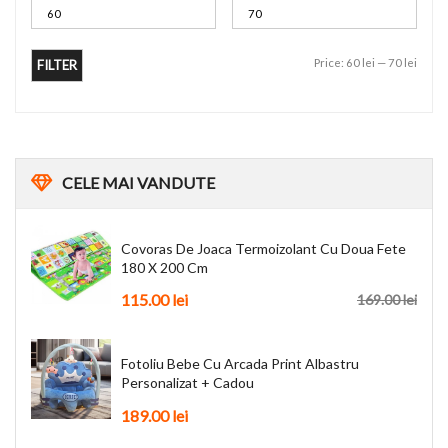
Price:
60 lei
—
70 lei
FILTER
CELE
MAI VANDUTE
Covoras De Joaca Termoizolant Cu Doua Fete
180 X 200 Cm
115.00
lei
169.00
lei
Fotoliu Bebe Cu Arcada Print Albastru
Personalizat + Cadou
189.00
lei