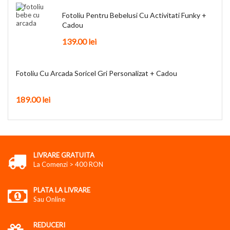
Fotoliu Pentru Bebelusi Cu Activitati Funky +
Cadou
139.00
lei
Fotoliu Cu Arcada Soricel Gri Personalizat + Cadou
189.00
lei
LIVRARE GRATUITA
La Comenzi > 400 RON
PLATA LA LIVRARE
Sau Online
REDUCERI