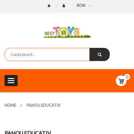
RON
0
Toggle
navigation
HOME
PANOU EDUCATIV
PANOU EDUCATIV