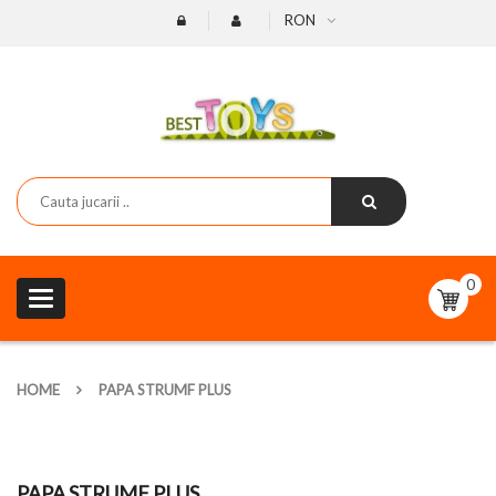
RON
0
Toggle
navigation
HOME
PAPA STRUMF PLUS
PAPA STRUMF PLUS