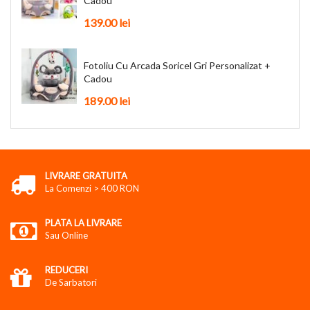
Cadou
139.00
lei
Fotoliu Cu Arcada Soricel Gri Personalizat +
Cadou
189.00
lei
LIVRARE GRATUITA
La Comenzi > 400 RON
PLATA LA LIVRARE
Sau Online
REDUCERI
De Sarbatori