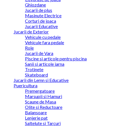
Ghiozdane
Jucarii de plus
Masinute Electrice
Corturi de joaca
Jucarii Educative
Jucarii de Exterior
Vehicule cu pedale
Vehicule fara pedale
Role
Jucarii de Vara
Piscine si articole pentru piscina
Sanii si articole iarna
Trotinete
Skateboard
Jucarii din Lemn si Educative
Puericultura
Premergatoare
Marsupii si Hamuri
Scaune de Masa
Olite si Reductoare
Balansoare
Lenjerie pat
Saltelute si Tarcuri