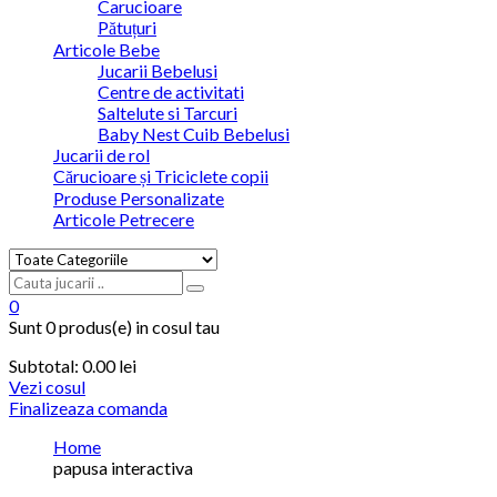
Carucioare
Pătuțuri
Articole Bebe
Jucarii Bebelusi
Centre de activitati
Saltelute si Tarcuri
Baby Nest Cuib Bebelusi
Jucarii de rol
Cărucioare și Triciclete copii
Produse Personalizate
Articole Petrecere
0
Sunt
0 produs(e)
in cosul tau
Subtotal:
0.00
lei
Vezi cosul
Finalizeaza comanda
Home
papusa interactiva