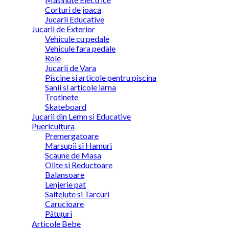
Corturi de joaca
Jucarii Educative
Jucarii de Exterior
Vehicule cu pedale
Vehicule fara pedale
Role
Jucarii de Vara
Piscine si articole pentru piscina
Sanii si articole iarna
Trotinete
Skateboard
Jucarii din Lemn si Educative
Puericultura
Premergatoare
Marsupii si Hamuri
Scaune de Masa
Olite si Reductoare
Balansoare
Lenjerie pat
Saltelute si Tarcuri
Carucioare
Pătuțuri
Articole Bebe