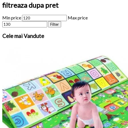
filtreaza dupa pret
Min price
Max price
Filter
Cele
mai Vandute