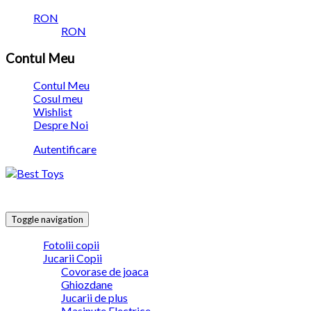
RON
RON
Contul Meu
Contul Meu
Cosul meu
Wishlist
Despre Noi
Autentificare
Toggle navigation
Fotolii copii
Jucarii Copii
Covorase de joaca
Ghiozdane
Jucarii de plus
Masinute Electrice