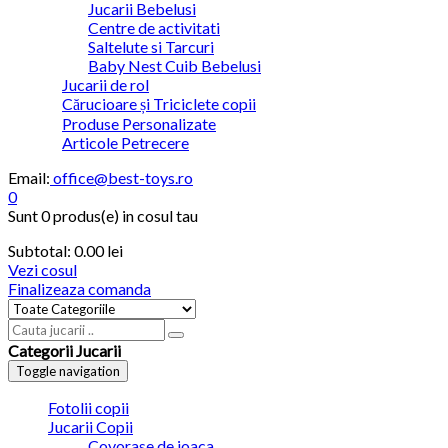
Jucarii Bebelusi
Centre de activitati
Saltelute si Tarcuri
Baby Nest Cuib Bebelusi
Jucarii de rol
Cărucioare și Triciclete copii
Produse Personalizate
Articole Petrecere
Email:
office@best-toys.ro
0
Sunt
0 produs(e)
in cosul tau
Subtotal:
0.00
lei
Vezi cosul
Finalizeaza comanda
Categorii Jucarii
Toggle navigation
Fotolii copii
Jucarii Copii
Covorase de joaca