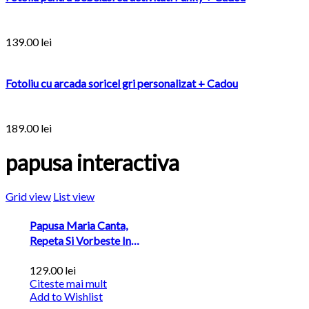
139.00
lei
Fotoliu cu arcada soricel gri personalizat + Cadou
189.00
lei
papusa interactiva
Grid view
List view
Papusa Maria Canta,
Repeta Si Vorbeste In
Romana –...
129.00
lei
Citeste mai mult
Add to Wishlist