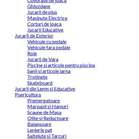
Covorase de joaca
Ghiozdane
Jucarii de plus
Masinute Electrice
Corturi de joaca
Jucarii Educative
Jucarii de Exterior
Vehicule cu pedale
Vehicule fara pedale
Role
Jucarii de Vara
Piscine si articole pentru piscina
Sanii si articole iarna
Trotinete
Skateboard
Jucarii din Lemn si Educative
Puericultura
Premergatoare
Marsupii si Hamuri
Scaune de Masa
Olite si Reductoare
Balansoare
Lenjerie pat
Saltelute si Tarcuri