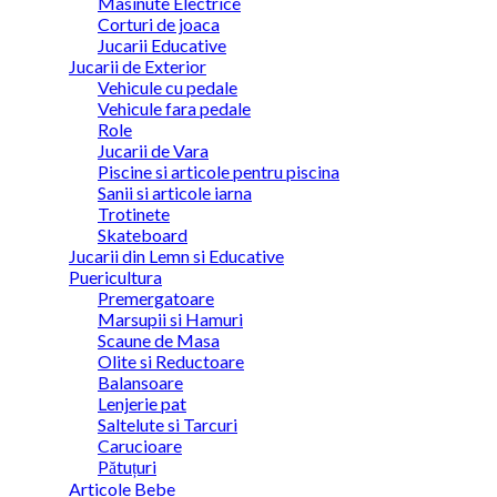
Masinute Electrice
Corturi de joaca
Jucarii Educative
Jucarii de Exterior
Vehicule cu pedale
Vehicule fara pedale
Role
Jucarii de Vara
Piscine si articole pentru piscina
Sanii si articole iarna
Trotinete
Skateboard
Jucarii din Lemn si Educative
Puericultura
Premergatoare
Marsupii si Hamuri
Scaune de Masa
Olite si Reductoare
Balansoare
Lenjerie pat
Saltelute si Tarcuri
Carucioare
Pătuțuri
Articole Bebe