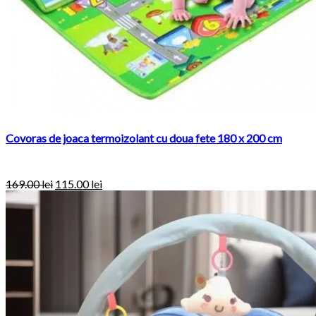
Covoras de joaca termoizolant cu doua fete 180 x 200 cm
169.00
lei
115.00
lei