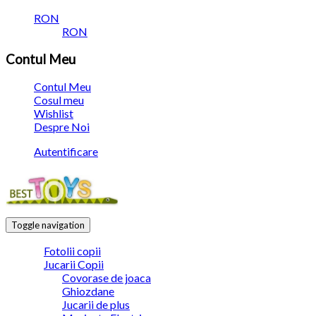
RON
RON
Contul Meu
Contul Meu
Cosul meu
Wishlist
Despre Noi
Autentificare
Toggle navigation
Fotolii copii
Jucarii Copii
Covorase de joaca
Ghiozdane
Jucarii de plus