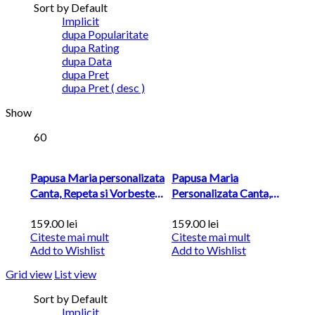
Sort by Default
Implicit
dupa Popularitate
dupa Rating
dupa Data
dupa Pret
dupa Pret ( desc )
Show
60
Papusa Maria personalizata
Papusa Maria
Canta, Repeta si Vorbeste
Personalizata Canta,
in Romana...
Repeta Si Vorbeste In
159.00
lei
159.00
lei
Romana...
Citeste mai mult
Citeste mai mult
Add to Wishlist
Add to Wishlist
Grid view
List view
Sort by Default
Implicit