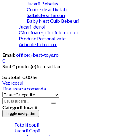
Jucarii Bebelusi
Centre de activitati
Saltelute si Tarcuri
Baby Nest Cuib Bebelusi
Jucarii de rol
Cărucioare și Triciclete copii
Produse Personalizate
Articole Petrecere
Email:
office@best-toys.ro
0
Sunt
0 produs(e)
in cosul tau
Subtotal:
0.00
lei
Vezi cosul
Finalizeaza comanda
Categorii Jucarii
Toggle navigation
Fotolii copii
Jucarii Copii