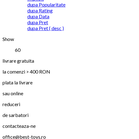
dupa Popularitate
dupa Rating
dupa Data
dupa Pret
dupa Pret ( desc )
Show
60
livrare gratuita
la comenzi > 400 RON
plata la livrare
sau online
reduceri
de sarbatori
contacteaza-ne
office@best-toys.ro