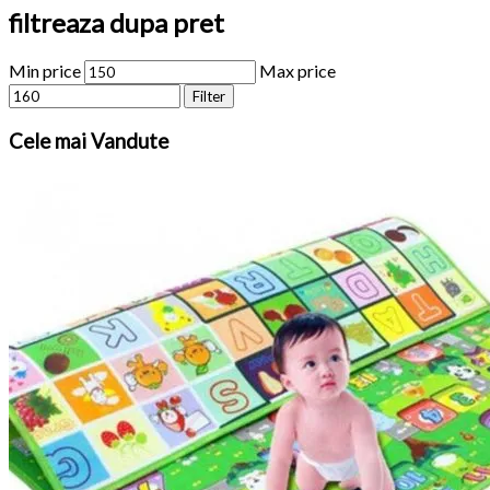
filtreaza dupa pret
Min price
Max price
Filter
Cele
mai Vandute