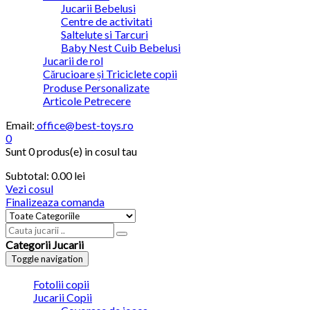
Jucarii Bebelusi
Centre de activitati
Saltelute si Tarcuri
Baby Nest Cuib Bebelusi
Jucarii de rol
Cărucioare și Triciclete copii
Produse Personalizate
Articole Petrecere
Email:
office@best-toys.ro
0
Sunt
0 produs(e)
in cosul tau
Subtotal:
0.00 lei
Vezi cosul
Finalizeaza comanda
Categorii Jucarii
Toggle navigation
Fotolii copii
Jucarii Copii