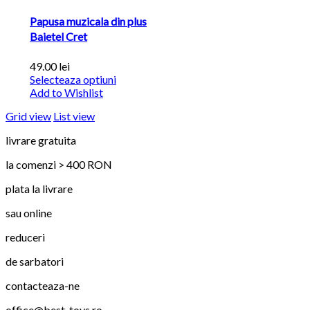
Papusa muzicala din plus
Baietel Cret
49.00 lei
Selecteaza optiuni
Add to Wishlist
Grid view
List view
livrare gratuita
la comenzi > 400 RON
plata la livrare
sau online
reduceri
de sarbatori
contacteaza-ne
office@best-toys.ro