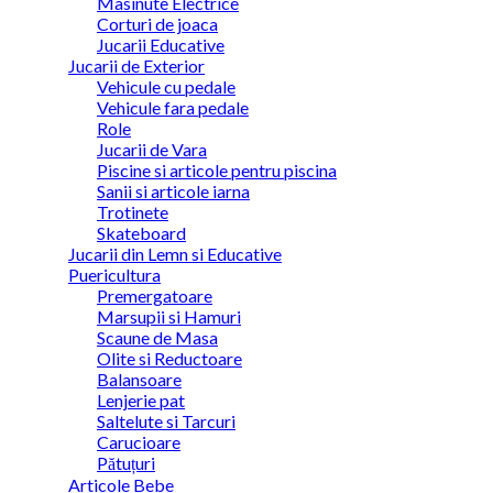
Masinute Electrice
Corturi de joaca
Jucarii Educative
Jucarii de Exterior
Vehicule cu pedale
Vehicule fara pedale
Role
Jucarii de Vara
Piscine si articole pentru piscina
Sanii si articole iarna
Trotinete
Skateboard
Jucarii din Lemn si Educative
Puericultura
Premergatoare
Marsupii si Hamuri
Scaune de Masa
Olite si Reductoare
Balansoare
Lenjerie pat
Saltelute si Tarcuri
Carucioare
Pătuțuri
Articole Bebe