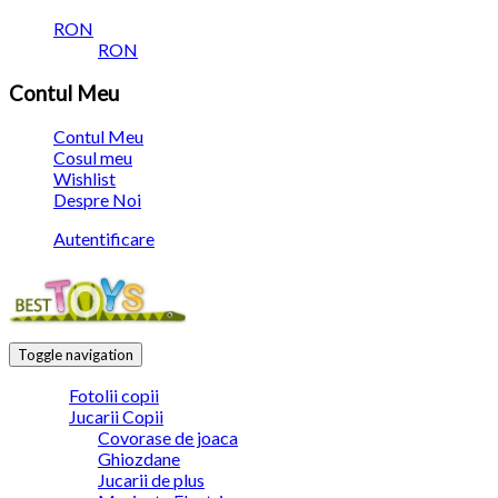
RON
RON
Contul Meu
Contul Meu
Cosul meu
Wishlist
Despre Noi
Autentificare
Toggle navigation
Fotolii copii
Jucarii Copii
Covorase de joaca
Ghiozdane
Jucarii de plus