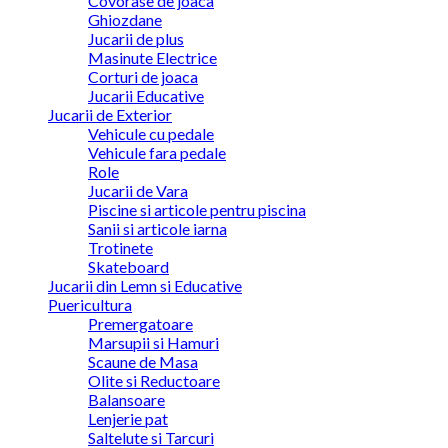
Covorase de joaca
Ghiozdane
Jucarii de plus
Masinute Electrice
Corturi de joaca
Jucarii Educative
Jucarii de Exterior
Vehicule cu pedale
Vehicule fara pedale
Role
Jucarii de Vara
Piscine si articole pentru piscina
Sanii si articole iarna
Trotinete
Skateboard
Jucarii din Lemn si Educative
Puericultura
Premergatoare
Marsupii si Hamuri
Scaune de Masa
Olite si Reductoare
Balansoare
Lenjerie pat
Saltelute si Tarcuri