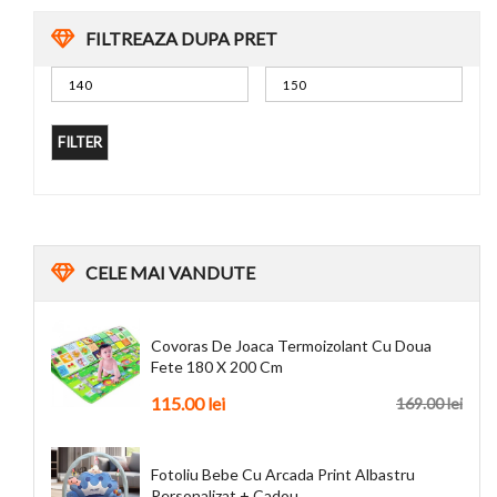
FILTREAZA DUPA PRET
FILTER
CELE
MAI VANDUTE
Covoras De Joaca Termoizolant Cu Doua
Fete 180 X 200 Cm
115.00
lei
169.00
lei
Fotoliu Bebe Cu Arcada Print Albastru
Personalizat + Cadou