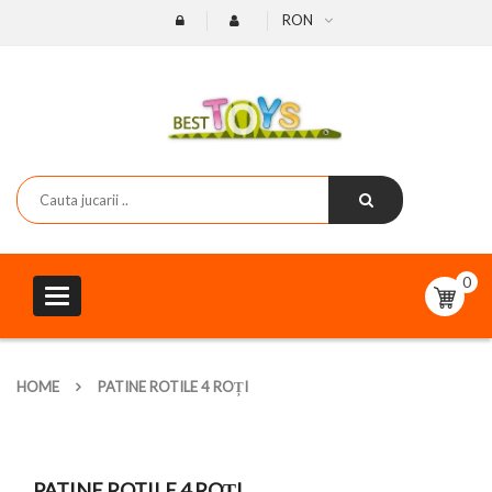
RON
0
Toggle
navigation
HOME
PATINE ROTILE 4 ROȚI
PATINE ROTILE 4 ROȚI