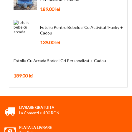
189.00
lei
Fotoliu Pentru Bebelusi Cu Activitati Funky +
Cadou
139.00
lei
Fotoliu Cu Arcada Soricel Gri Personalizat + Cadou
189.00
lei
LIVRARE GRATUITA
La Comenzi > 400 RON
PLATA LA LIVRARE