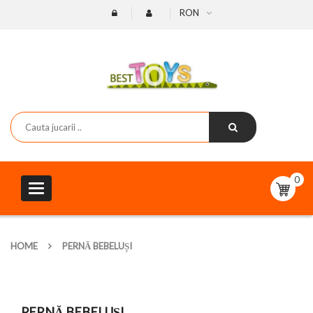
RON
0
Toggle
navigation
HOME
PERNĂ BEBELUȘI
PERNĂ BEBELUȘI