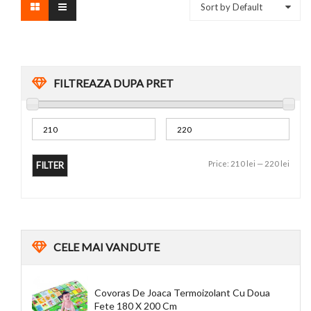
Sort by Default
FILTREAZA DUPA PRET
Price:
210 lei
—
220 lei
FILTER
CELE
MAI VANDUTE
Covoras De Joaca Termoizolant Cu Doua
Fete 180 X 200 Cm