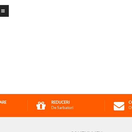
RARE
REDUCERI
C
De Sarbatori
O