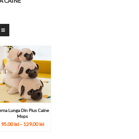
A CAINE
erna Lunga Din Plus Caine
Mops
95.00
lei
–
129.00
lei