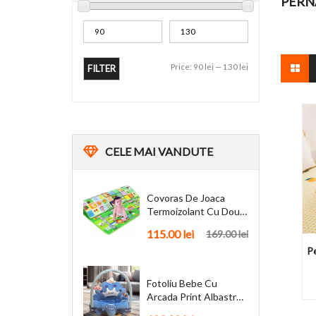
PERN
Price:
90 lei
—
130 lei
FILTER
CELE
MAI VANDUTE
Covoras De Joaca
Termoizolant Cu Doua
Fete 180 X 200 Cm
115.00
lei
169.00
lei
P
Fotoliu Bebe Cu
Arcada Print Albastru
Personalizat + Cadou