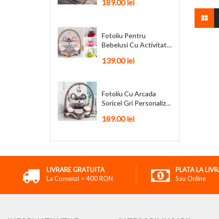
189.00
lei
Fotoliu Pentru
Bebelusi Cu Activitati
Funky + Cadou
139.00
lei
Fotoliu Cu Arcada
Soricel Gri Personalizat
+ Cadou
189.00
lei
LIVRARE GRATUITA
PLATA LA LIV
La Comenzi > 400 RON
Sau Online