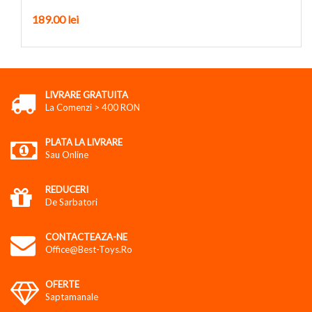
189.00
lei
LIVRARE GRATUITA
La Comenzi > 400 RON
PLATA LA LIVRARE
Sau Online
REDUCERI
De Sarbatori
CONTACTEAZA-NE
Office@best-Toys.ro
OFERTE
Saptamanale