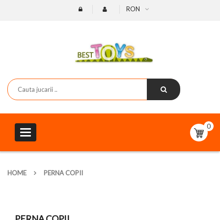
RON
0
Toggle
navigation
HOME
PERNA COPII
PERNA COPII