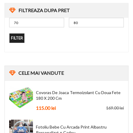
FILTREAZA DUPA PRET
FILTER
CELE
MAI VANDUTE
Covoras De Joaca Termoizolant Cu Doua Fete
180 X 200 Cm
115.00
lei
169.00
lei
Fotoliu Bebe Cu Arcada Print Albastru
Personalizat + Cadou