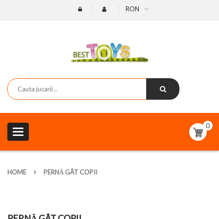
RON
0
Toggle
navigation
HOME
PERNĂ GÂT COPII
PERNĂ GÂT COPII