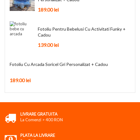
189.00
lei
Fotoliu Pentru Bebelusi Cu Activitati Funky +
Cadou
139.00
lei
Fotoliu Cu Arcada Soricel Gri Personalizat + Cadou
189.00
lei
LIVRARE GRATUITA
La Comenzi > 400 RON
PLATA LA LIVRARE