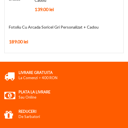
Cadou
139.00
lei
Fotoliu Cu Arcada Soricel Gri Personalizat + Cadou
189.00
lei
LIVRARE GRATUITA
La Comenzi > 400 RON
PLATA LA LIVRARE
Sau Online
REDUCERI
De Sarbatori