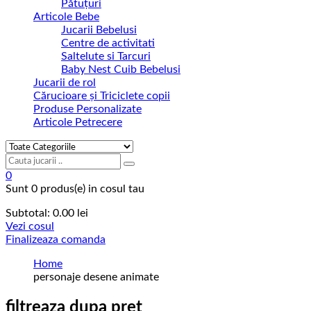
Pătuțuri
Articole Bebe
Jucarii Bebelusi
Centre de activitati
Saltelute si Tarcuri
Baby Nest Cuib Bebelusi
Jucarii de rol
Cărucioare și Triciclete copii
Produse Personalizate
Articole Petrecere
0
Sunt
0 produs(e)
in cosul tau
Subtotal:
0.00
lei
Vezi cosul
Finalizeaza comanda
Home
personaje desene animate
filtreaza dupa pret