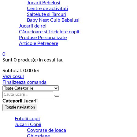
Jucarii Bebelusi
Centre de activitati
Saltelute si Tarcuri
Baby Nest Cuib Bebelusi
Jucarii de rol
Cărucioare și Triciclete copii
Produse Personalizate
Articole Petrecere
0
Sunt
0 produs(e)
in cosul tau
Subtotal:
0.00
lei
Vezi cosul
Finalizeaza comanda
Categorii Jucarii
Toggle navigation
Fotolii copii
Jucarii Copii
Covorase de joaca
Ghiozdane