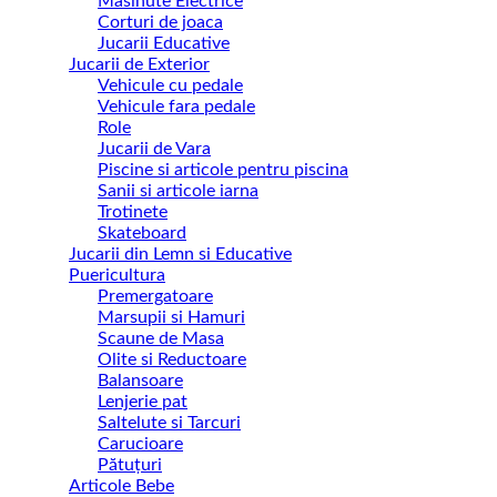
Masinute Electrice
Corturi de joaca
Jucarii Educative
Jucarii de Exterior
Vehicule cu pedale
Vehicule fara pedale
Role
Jucarii de Vara
Piscine si articole pentru piscina
Sanii si articole iarna
Trotinete
Skateboard
Jucarii din Lemn si Educative
Puericultura
Premergatoare
Marsupii si Hamuri
Scaune de Masa
Olite si Reductoare
Balansoare
Lenjerie pat
Saltelute si Tarcuri
Carucioare
Pătuțuri
Articole Bebe