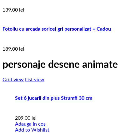
139.00
lei
Fotoliu cu arcada soricel gri personalizat + Cadou
189.00
lei
personaje desene animate
Grid view
List view
Set 6 jucarii din plus Strumfi 30 cm
209.00
lei
Adauga in cos
Add to Wishlist